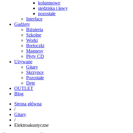
kolumnowe
siedziska i ławy
pozostałe
Interface
Gadżety
Biżuteria
Szkolne
Worki
Breloczki
Magnesy
Płyty CD
Używane
Gitary
Skrzypce
Pozostałe
Dęte
OUTLET
Blog
Strona główna
/
Gitary
/
Elektroakustyczne