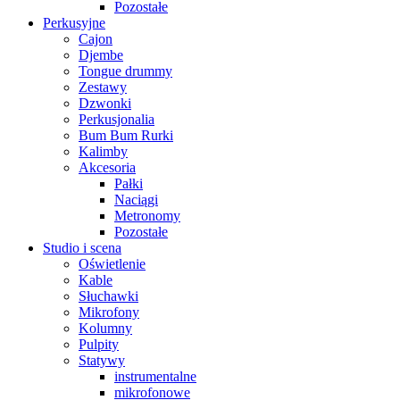
Pozostałe
Perkusyjne
Cajon
Djembe
Tongue drummy
Zestawy
Dzwonki
Perkusjonalia
Bum Bum Rurki
Kalimby
Akcesoria
Pałki
Naciągi
Metronomy
Pozostałe
Studio i scena
Oświetlenie
Kable
Słuchawki
Mikrofony
Kolumny
Pulpity
Statywy
instrumentalne
mikrofonowe