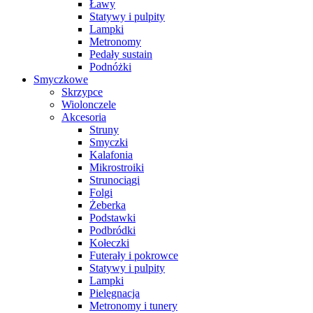
Ławy
Statywy i pulpity
Lampki
Metronomy
Pedały sustain
Podnóżki
Smyczkowe
Skrzypce
Wiolonczele
Akcesoria
Struny
Smyczki
Kalafonia
Mikrostroiki
Strunociągi
Folgi
Żeberka
Podstawki
Podbródki
Kołeczki
Futerały i pokrowce
Statywy i pulpity
Lampki
Pielęgnacja
Metronomy i tunery