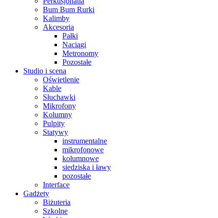
Perkusjonalia
Bum Bum Rurki
Kalimby
Akcesoria
Pałki
Naciągi
Metronomy
Pozostałe
Studio i scena
Oświetlenie
Kable
Słuchawki
Mikrofony
Kolumny
Pulpity
Statywy
instrumentalne
mikrofonowe
kolumnowe
siedziska i ławy
pozostałe
Interface
Gadżety
Biżuteria
Szkolne