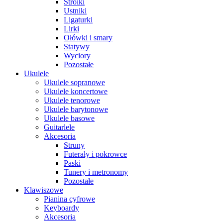
Stroiki
Ustniki
Ligaturki
Lirki
Ołówki i smary
Statywy
Wyciory
Pozostałe
Ukulele
Ukulele sopranowe
Ukulele koncertowe
Ukulele tenorowe
Ukulele barytonowe
Ukulele basowe
Guitarlele
Akcesoria
Struny
Futerały i pokrowce
Paski
Tunery i metronomy
Pozostałe
Klawiszowe
Pianina cyfrowe
Keyboardy
Akcesoria