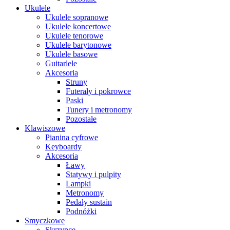
Ukulele
Ukulele sopranowe
Ukulele koncertowe
Ukulele tenorowe
Ukulele barytonowe
Ukulele basowe
Guitarlele
Akcesoria
Struny
Futerały i pokrowce
Paski
Tunery i metronomy
Pozostałe
Klawiszowe
Pianina cyfrowe
Keyboardy
Akcesoria
Ławy
Statywy i pulpity
Lampki
Metronomy
Pedały sustain
Podnóżki
Smyczkowe
Skrzypce