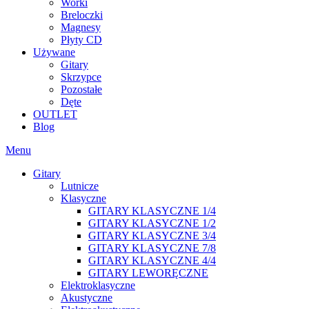
Worki
Breloczki
Magnesy
Płyty CD
Używane
Gitary
Skrzypce
Pozostałe
Dęte
OUTLET
Blog
Menu
Gitary
Lutnicze
Klasyczne
GITARY KLASYCZNE 1/4
GITARY KLASYCZNE 1/2
GITARY KLASYCZNE 3/4
GITARY KLASYCZNE 7/8
GITARY KLASYCZNE 4/4
GITARY LEWORĘCZNE
Elektroklasyczne
Akustyczne