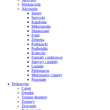
Wiolonczele
Akcesoria
Struny
Smyczki
Kalafonia
Mikrostroiki
Strunociągi
Folgi
Żeberka
Podstawki
Podbródki
Kołeczki
Futerały i pokrowce
Statywy i pulpity
Lampki
Pielęgnacja
Metronomy i tunery
Pozostałe
Perkusyjne
Cajon
Djembe
Tongue drummy
Zestawy
Dzwonki