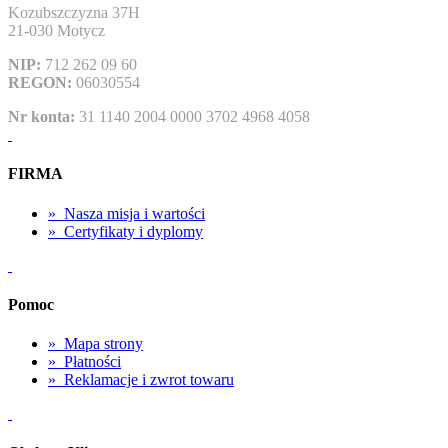
Kozubszczyzna 37H
21-030 Motycz
NIP:
712 262 09 60
REGON:
06030554
Nr konta:
31 1140 2004 0000 3702 4968 4058
FIRMA
»
Nasza misja i wartości
»
Certyfikaty i dyplomy
Pomoc
»
Mapa strony
»
Płatności
»
Reklamacje i zwrot towaru