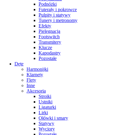
Podnóżki
Futerały i pokrowce
Pulpity i statywy
Tunery i metronomy
Efekty
Pielęgnacja
Footswitch
Transmitery
Klucze
Kapodastry
Pozostałe
Dęte
Harmonijki
Klarnety
Flety
Inne
Akcesoria
Stroiki
Ustniki
Ligaturki
Lirki
Ołówki i smary
Statywy
Wyciory
Pozostałe