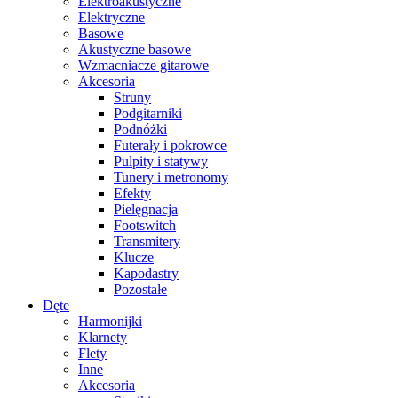
Elektroakustyczne
Elektryczne
Basowe
Akustyczne basowe
Wzmacniacze gitarowe
Akcesoria
Struny
Podgitarniki
Podnóżki
Futerały i pokrowce
Pulpity i statywy
Tunery i metronomy
Efekty
Pielęgnacja
Footswitch
Transmitery
Klucze
Kapodastry
Pozostałe
Dęte
Harmonijki
Klarnety
Flety
Inne
Akcesoria