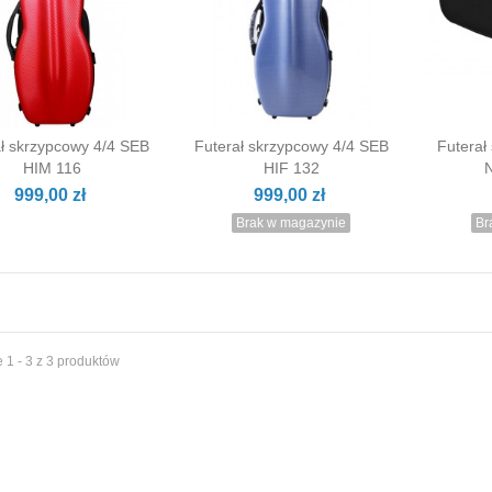
ał skrzypcowy 4/4 SEB
Futerał skrzypcowy 4/4 SEB
Futerał
o koszyka
Podgląd
P
HIM 116
HIF 132
999,00 zł
999,00 zł
Brak w magazynie
Br
 1 - 3 z 3 produktów