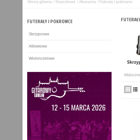
Strona główna
/
Smyczkowe
/
Akcesoria
/
Futerały i pokrowce
FUTERAŁ
FUTERAŁY I POKROWCE
Skrzypcowe
Altówkowe
Wiolonczelowe
Widoczne