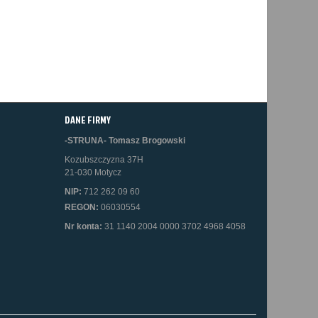
DANE FIRMY
-STRUNA- Tomasz Brogowski
Kozubszczyzna 37H
21-030 Motycz
NIP:
712 262 09 60
REGON:
06030554
Nr konta:
31 1140 2004 0000 3702 4968 4058