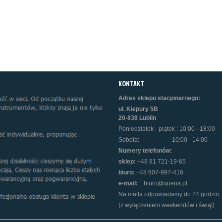
KONTAKT
Adres sklepu stacjonarnego:
ul. Kiepury 5B
20-838 Lublin
Poniedziałek - piątek : 10:00 - 18:00
Sobota:
10:00 - 14:00
Numery telefonów:
sklep:
+48 81 721-19-65
biuro:
+48 607-997-416
e-mail:
biuro@quena.pl
Na maila odpowiadamy do 24 godzin
(z wyłączeniem weekendów i świąt)