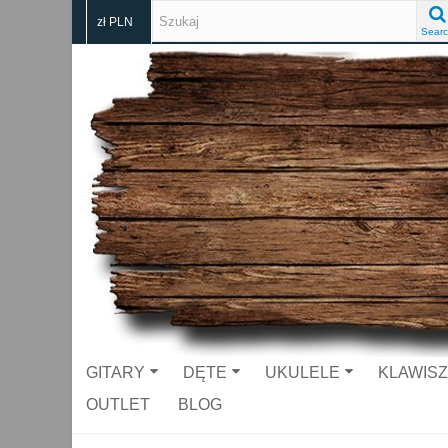
zł PLN
Searc
GITARY
DĘTE
UKULELE
KLAWIS
OUTLET
BLOG