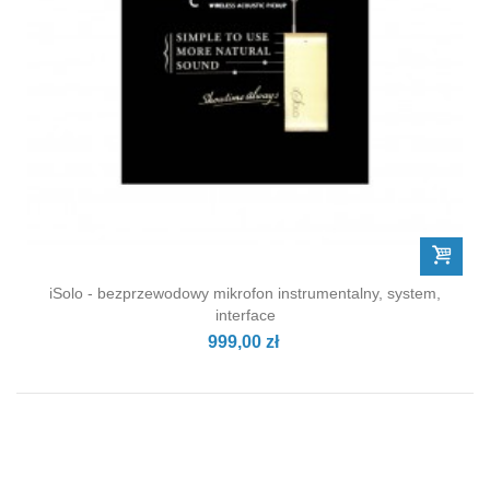
iSolo - bezprzewodowy mikrofon instrumentalny, system,
interface
999,00 zł