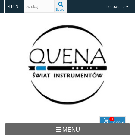
zł PLN
Logowanie
Search
0
0,00 zł
Koszyk
MENU