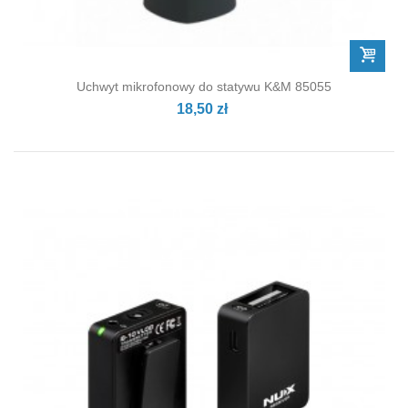
Uchwyt mikrofonowy do statywu K&M 85055
18,50 zł