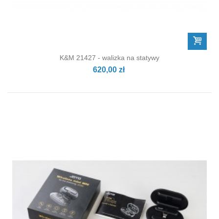
K&M 21427 - walizka na statywy
620,00 zł