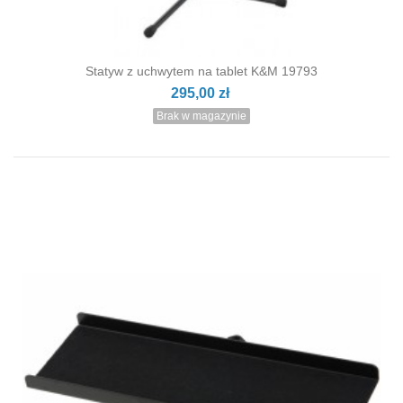
Statyw z uchwytem na tablet K&M 19793
295,00 zł
Brak w magazynie