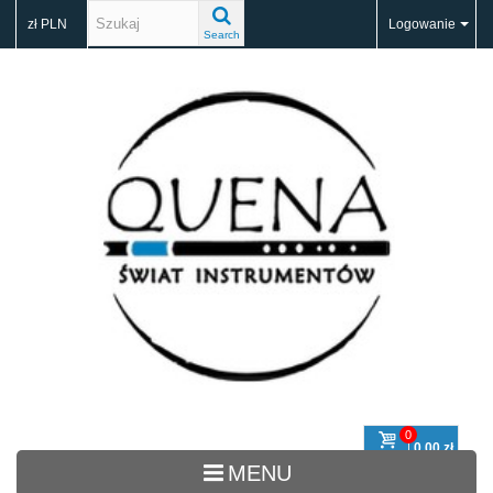
zł PLN
Logowanie
Search
0
0,00 zł
Koszyk
MENU