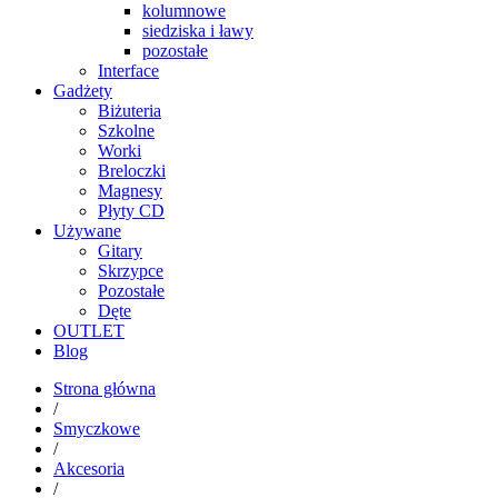
kolumnowe
siedziska i ławy
pozostałe
Interface
Gadżety
Biżuteria
Szkolne
Worki
Breloczki
Magnesy
Płyty CD
Używane
Gitary
Skrzypce
Pozostałe
Dęte
OUTLET
Blog
Strona główna
/
Smyczkowe
/
Akcesoria
/