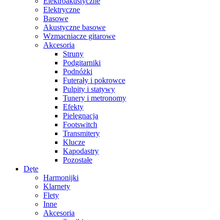
Elektroakustyczne
Elektryczne
Basowe
Akustyczne basowe
Wzmacniacze gitarowe
Akcesoria
Struny
Podgitarniki
Podnóżki
Futerały i pokrowce
Pulpity i statywy
Tunery i metronomy
Efekty
Pielęgnacja
Footswitch
Transmitery
Klucze
Kapodastry
Pozostałe
Dęte
Harmonijki
Klarnety
Flety
Inne
Akcesoria