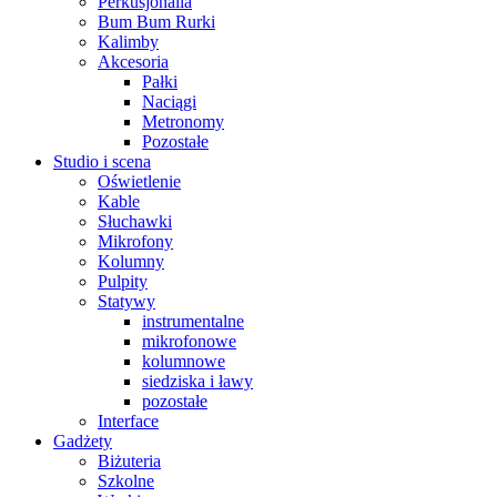
Perkusjonalia
Bum Bum Rurki
Kalimby
Akcesoria
Pałki
Naciągi
Metronomy
Pozostałe
Studio i scena
Oświetlenie
Kable
Słuchawki
Mikrofony
Kolumny
Pulpity
Statywy
instrumentalne
mikrofonowe
kolumnowe
siedziska i ławy
pozostałe
Interface
Gadżety
Biżuteria
Szkolne