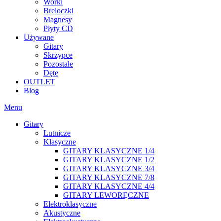
Worki
Breloczki
Magnesy
Płyty CD
Używane
Gitary
Skrzypce
Pozostałe
Dęte
OUTLET
Blog
Menu
Gitary
Lutnicze
Klasyczne
GITARY KLASYCZNE 1/4
GITARY KLASYCZNE 1/2
GITARY KLASYCZNE 3/4
GITARY KLASYCZNE 7/8
GITARY KLASYCZNE 4/4
GITARY LEWORĘCZNE
Elektroklasyczne
Akustyczne