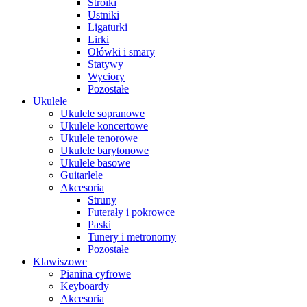
Stroiki
Ustniki
Ligaturki
Lirki
Ołówki i smary
Statywy
Wyciory
Pozostałe
Ukulele
Ukulele sopranowe
Ukulele koncertowe
Ukulele tenorowe
Ukulele barytonowe
Ukulele basowe
Guitarlele
Akcesoria
Struny
Futerały i pokrowce
Paski
Tunery i metronomy
Pozostałe
Klawiszowe
Pianina cyfrowe
Keyboardy
Akcesoria