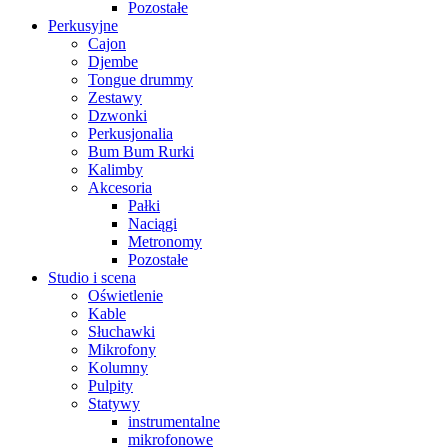
Pozostałe
Perkusyjne
Cajon
Djembe
Tongue drummy
Zestawy
Dzwonki
Perkusjonalia
Bum Bum Rurki
Kalimby
Akcesoria
Pałki
Naciągi
Metronomy
Pozostałe
Studio i scena
Oświetlenie
Kable
Słuchawki
Mikrofony
Kolumny
Pulpity
Statywy
instrumentalne
mikrofonowe