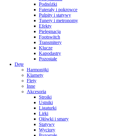
Podnóżki
Futerały i pokrowce
Pulpity i statywy
Tunery i metronomy
Efekty
Pielęgnacja
Footswitch
Transmitery
Klucze
Kapodastry
Pozostałe
Dęte
Harmonijki
Klarnety
Flety
Inne
Akcesoria
Stroiki
Ustniki
Ligaturki
Lirki
Ołówki i smary
Statywy
Wyciory
Pozostałe