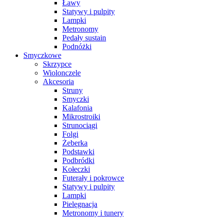
Ławy
Statywy i pulpity
Lampki
Metronomy
Pedały sustain
Podnóżki
Smyczkowe
Skrzypce
Wiolonczele
Akcesoria
Struny
Smyczki
Kalafonia
Mikrostroiki
Strunociągi
Folgi
Żeberka
Podstawki
Podbródki
Kołeczki
Futerały i pokrowce
Statywy i pulpity
Lampki
Pielęgnacja
Metronomy i tunery