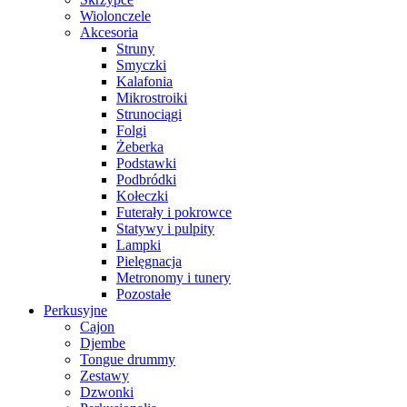
Wiolonczele
Akcesoria
Struny
Smyczki
Kalafonia
Mikrostroiki
Strunociągi
Folgi
Żeberka
Podstawki
Podbródki
Kołeczki
Futerały i pokrowce
Statywy i pulpity
Lampki
Pielęgnacja
Metronomy i tunery
Pozostałe
Perkusyjne
Cajon
Djembe
Tongue drummy
Zestawy
Dzwonki