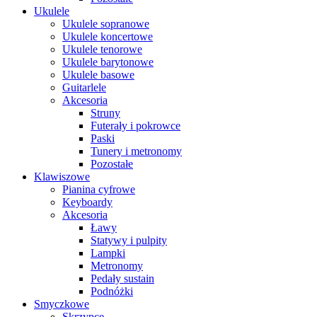
Ukulele
Ukulele sopranowe
Ukulele koncertowe
Ukulele tenorowe
Ukulele barytonowe
Ukulele basowe
Guitarlele
Akcesoria
Struny
Futerały i pokrowce
Paski
Tunery i metronomy
Pozostałe
Klawiszowe
Pianina cyfrowe
Keyboardy
Akcesoria
Ławy
Statywy i pulpity
Lampki
Metronomy
Pedały sustain
Podnóżki
Smyczkowe
Skrzypce