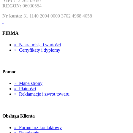
NIP:
712 262 09 60
REGON:
06030554
Nr konta:
31 1140 2004 0000 3702 4968 4058
FIRMA
»
Nasza misja i wartości
»
Certyfikaty i dyplomy
Pomoc
»
Mapa strony
»
Płatności
»
Reklamacje i zwrot towaru
Obsługa Klienta
»
Formularz kontaktowy
»
Regulamin