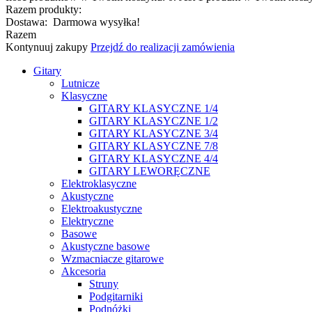
Razem produkty:
Dostawa:
Darmowa wysyłka!
Razem
Kontynuuj zakupy
Przejdź do realizacji zamówienia
Gitary
Lutnicze
Klasyczne
GITARY KLASYCZNE 1/4
GITARY KLASYCZNE 1/2
GITARY KLASYCZNE 3/4
GITARY KLASYCZNE 7/8
GITARY KLASYCZNE 4/4
GITARY LEWORĘCZNE
Elektroklasyczne
Akustyczne
Elektroakustyczne
Elektryczne
Basowe
Akustyczne basowe
Wzmacniacze gitarowe
Akcesoria
Struny
Podgitarniki
Podnóżki