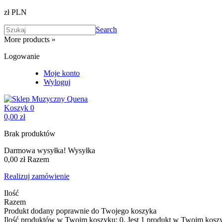
zł PLN
Search
More products »
Logowanie
Moje konto
Wyloguj
Koszyk
0
0,00 zł
Brak produktów
Darmowa wysyłka!
Wysyłka
0,00 zł
Razem
Realizuj zamówienie
Ilość
Razem
Produkt dodany poprawnie do Twojego koszyka
Ilość produktów w Twoim koszyku:
0
.
Jest 1 produkt w Twoim kosz