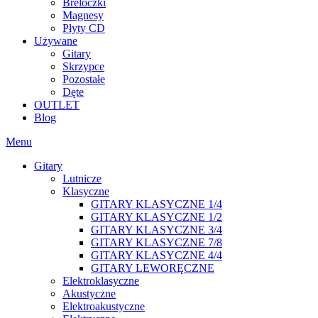
Breloczki
Magnesy
Płyty CD
Używane
Gitary
Skrzypce
Pozostałe
Dęte
OUTLET
Blog
Menu
Gitary
Lutnicze
Klasyczne
GITARY KLASYCZNE 1/4
GITARY KLASYCZNE 1/2
GITARY KLASYCZNE 3/4
GITARY KLASYCZNE 7/8
GITARY KLASYCZNE 4/4
GITARY LEWORĘCZNE
Elektroklasyczne
Akustyczne
Elektroakustyczne