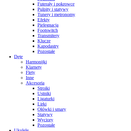
Futerały i pokrowce
Pulpity i statywy
Tunery i metronomy
Efekty
Pielęgnacja
Footswitch
Transmitery
Klucze
Kapodastry
Pozostałe
Dęte
Harmonijki
Klarnety
Flety
Inne
Akcesoria
Stroiki
Ustniki
Ligaturki
Lirki
Ołówki i smary
Statywy
Wyciory
Pozostałe
Ukulele