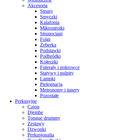
Akcesoria
Struny
Smyczki
Kalafonia
Mikrostroiki
Strunociągi
Folgi
Żeberka
Podstawki
Podbródki
Kołeczki
Futerały i pokrowce
Statywy i pulpity
Lampki
Pielęgnacja
Metronomy i tunery
Pozostałe
Perkusyjne
Cajon
Djembe
Tongue drummy
Zestawy
Dzwonki
Perkusjonalia