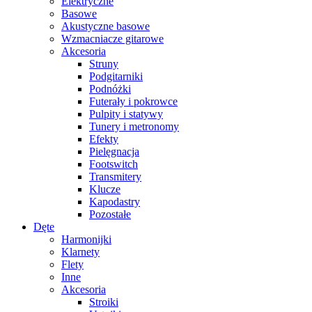
Elektryczne
Basowe
Akustyczne basowe
Wzmacniacze gitarowe
Akcesoria
Struny
Podgitarniki
Podnóżki
Futerały i pokrowce
Pulpity i statywy
Tunery i metronomy
Efekty
Pielęgnacja
Footswitch
Transmitery
Klucze
Kapodastry
Pozostałe
Dęte
Harmonijki
Klarnety
Flety
Inne
Akcesoria
Stroiki