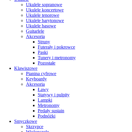
Ukulele sopranowe
Ukulele koncertowe
Ukulele tenorowe
Ukulele barytonowe
Ukulele basowe
Guitarlele
Akcesoria
Struny
Futerały i pokrowce
Paski
Tunery i metronomy
Pozostałe
Klawiszowe
Pianina cyfrowe
Keyboardy
Akcesoria
Ławy
Statywy i pulpity
Lampki
Metronomy
Pedały sustain
Podnóżki
Smyczkowe
Skrzypce
Wiolonczele