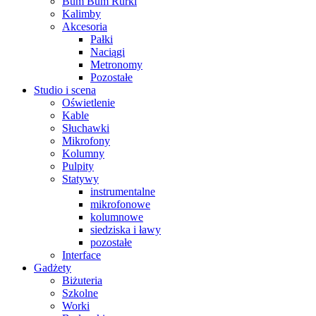
Bum Bum Rurki
Kalimby
Akcesoria
Pałki
Naciągi
Metronomy
Pozostałe
Studio i scena
Oświetlenie
Kable
Słuchawki
Mikrofony
Kolumny
Pulpity
Statywy
instrumentalne
mikrofonowe
kolumnowe
siedziska i ławy
pozostałe
Interface
Gadżety
Biżuteria
Szkolne
Worki