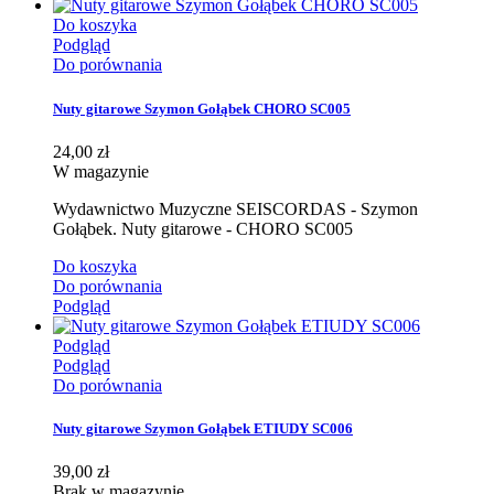
Do koszyka
Podgląd
Do porównania
Nuty gitarowe Szymon Gołąbek CHORO SC005
24,00 zł
W magazynie
Wydawnictwo Muzyczne SEISCORDAS - Szymon
Gołąbek. Nuty gitarowe - CHORO SC005
Do koszyka
Do porównania
Podgląd
Podgląd
Podgląd
Do porównania
Nuty gitarowe Szymon Gołąbek ETIUDY SC006
39,00 zł
Brak w magazynie