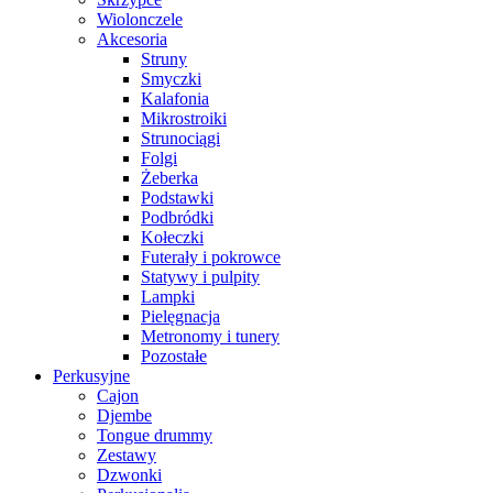
Wiolonczele
Akcesoria
Struny
Smyczki
Kalafonia
Mikrostroiki
Strunociągi
Folgi
Żeberka
Podstawki
Podbródki
Kołeczki
Futerały i pokrowce
Statywy i pulpity
Lampki
Pielęgnacja
Metronomy i tunery
Pozostałe
Perkusyjne
Cajon
Djembe
Tongue drummy
Zestawy
Dzwonki