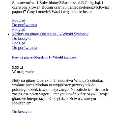
Spis utworów: 1.Żółw błotny2.Sarnie skoki3.Cielę, bąk i
czerwona krowa4.Bocian czarny5.Taniec nietoperzy6.Kwiat
paproci7.Ćmy i motyle8.Ważki w gabinecie luster
Podgląd
Do porównania
Podgląd
Do koszyka
Podgląd
Do porównania
Nuty na gitarę Oberek nr 1 - Witold Szalonek
9,99 zł
W magazynie
Nuty na gitarę 'Oberek nr 1' autorstwa Witolda Szalonka,
wydane przez Modran to wyjątkowy przyczynek do
polskiego dziedzictwa muzycznego. Na zaledwie 4 stronach
znajdziesz pełen wigoru i tradycji utwór, który ożywi Twoje
gitarowe interpretacje. Odkryj dziedzictwo z nowym
spojrzeniem!
Do koszyka