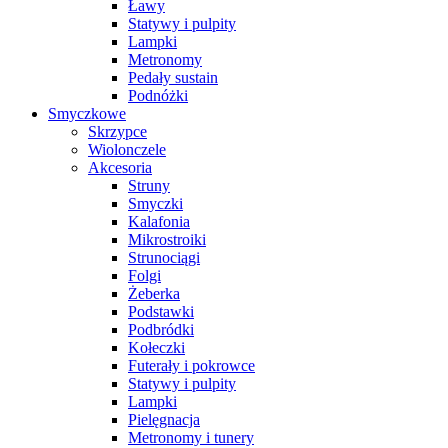
Ławy
Statywy i pulpity
Lampki
Metronomy
Pedały sustain
Podnóżki
Smyczkowe
Skrzypce
Wiolonczele
Akcesoria
Struny
Smyczki
Kalafonia
Mikrostroiki
Strunociągi
Folgi
Żeberka
Podstawki
Podbródki
Kołeczki
Futerały i pokrowce
Statywy i pulpity
Lampki
Pielęgnacja
Metronomy i tunery