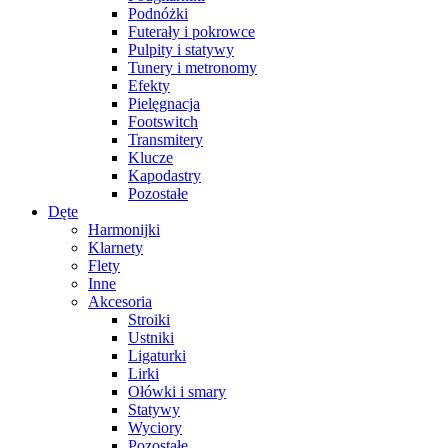
Podnóżki
Futerały i pokrowce
Pulpity i statywy
Tunery i metronomy
Efekty
Pielęgnacja
Footswitch
Transmitery
Klucze
Kapodastry
Pozostałe
Dęte
Harmonijki
Klarnety
Flety
Inne
Akcesoria
Stroiki
Ustniki
Ligaturki
Lirki
Ołówki i smary
Statywy
Wyciory
Pozostałe