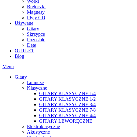
Worki
Breloczki
Magnesy
Płyty CD
Używane
Gitary
Skrzypce
Pozostałe
Dęte
OUTLET
Blog
Menu
Gitary
Lutnicze
Klasyczne
GITARY KLASYCZNE 1/4
GITARY KLASYCZNE 1/2
GITARY KLASYCZNE 3/4
GITARY KLASYCZNE 7/8
GITARY KLASYCZNE 4/4
GITARY LEWORĘCZNE
Elektroklasyczne
Akustyczne