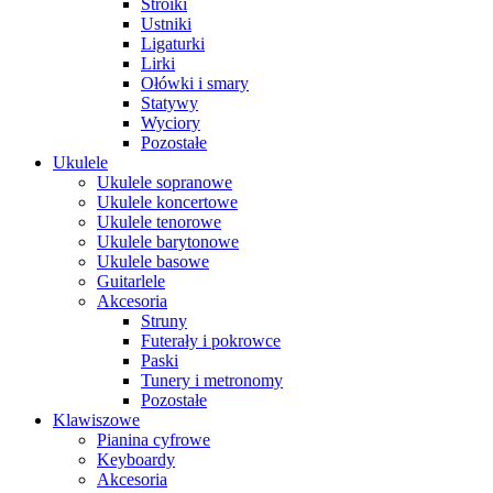
Stroiki
Ustniki
Ligaturki
Lirki
Ołówki i smary
Statywy
Wyciory
Pozostałe
Ukulele
Ukulele sopranowe
Ukulele koncertowe
Ukulele tenorowe
Ukulele barytonowe
Ukulele basowe
Guitarlele
Akcesoria
Struny
Futerały i pokrowce
Paski
Tunery i metronomy
Pozostałe
Klawiszowe
Pianina cyfrowe
Keyboardy
Akcesoria