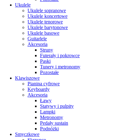
Ukulele
Ukulele sopranowe
Ukulele koncertowe
Ukulele tenorowe
Ukulele barytonowe
Ukulele basowe
Guitarlele
Akcesoria
Struny
Futerały i pokrowce
Paski
Tunery i metronomy
Pozostałe
Klawiszowe
Pianina cyfrowe
Keyboardy
Akcesoria
Ławy
Statywy i pulpity
Lampki
Metronomy
Pedały sustain
Podnóżki
Smyczkowe
Skrzypce