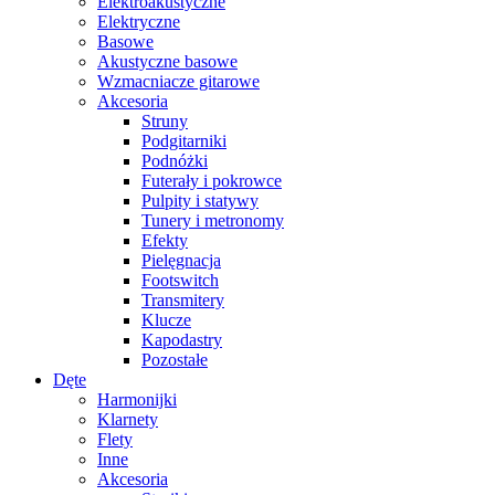
Elektroakustyczne
Elektryczne
Basowe
Akustyczne basowe
Wzmacniacze gitarowe
Akcesoria
Struny
Podgitarniki
Podnóżki
Futerały i pokrowce
Pulpity i statywy
Tunery i metronomy
Efekty
Pielęgnacja
Footswitch
Transmitery
Klucze
Kapodastry
Pozostałe
Dęte
Harmonijki
Klarnety
Flety
Inne
Akcesoria