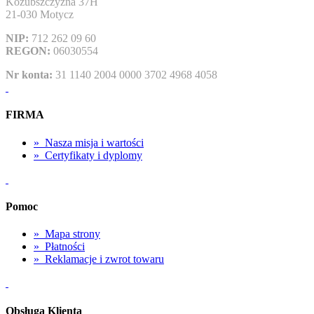
Kozubszczyzna 37H
21-030 Motycz
NIP:
712 262 09 60
REGON:
06030554
Nr konta:
31 1140 2004 0000 3702 4968 4058
FIRMA
»
Nasza misja i wartości
»
Certyfikaty i dyplomy
Pomoc
»
Mapa strony
»
Płatności
»
Reklamacje i zwrot towaru
Obsługa Klienta