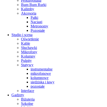
Perkusjonalia
Bum Bum Rurki
Kalimby
Akcesoria
Pałki
Naciągi
Metronomy
Pozostałe
Studio i scena
Oświetlenie
Kable
Słuchawki
Mikrofony
Kolumny
Pulpity
Statywy
instrumentalne
mikrofonowe
kolumnowe
siedziska i ławy
pozostałe
Interface
Gadżety
Biżuteria
Szkolne