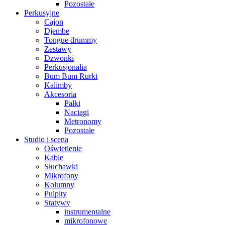
Pozostałe
Perkusyjne
Cajon
Djembe
Tongue drummy
Zestawy
Dzwonki
Perkusjonalia
Bum Bum Rurki
Kalimby
Akcesoria
Pałki
Naciągi
Metronomy
Pozostałe
Studio i scena
Oświetlenie
Kable
Słuchawki
Mikrofony
Kolumny
Pulpity
Statywy
instrumentalne
mikrofonowe