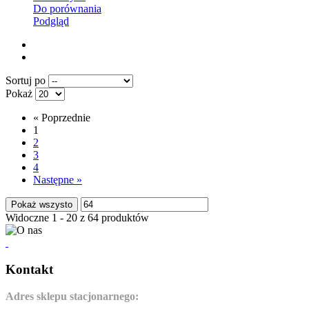
Do porównania
Podgląd
Sortuj po
Pokaż
«
Poprzednie
1
2
3
4
Następne
»
Pokaż wszysto
Widoczne 1 - 20 z 64 produktów
Kontakt
Adres sklepu stacjonarnego: