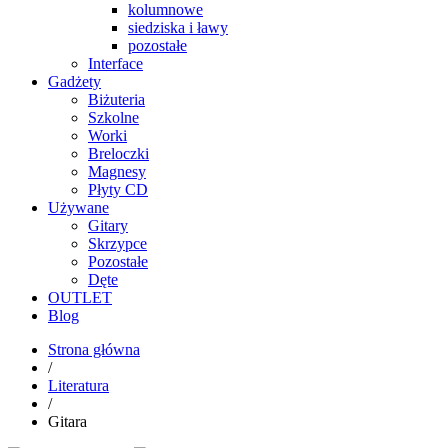
kolumnowe
siedziska i ławy
pozostałe
Interface
Gadżety
Biżuteria
Szkolne
Worki
Breloczki
Magnesy
Płyty CD
Używane
Gitary
Skrzypce
Pozostałe
Dęte
OUTLET
Blog
Strona główna
/
Literatura
/
Gitara