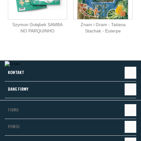
Szymon Gołąbek SAMBA
Znam i Gram - Tatiana
NO PARQUINHO
Stachak - Euterpe
KONTAKT
DANE FIRMY
FIRMA
POMOC