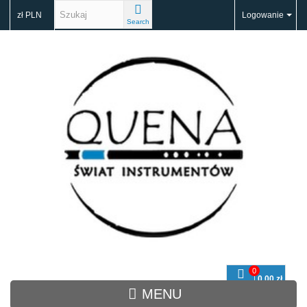
zł PLN
Logowanie
Search
0
0,00 zł
Koszyk
MENU