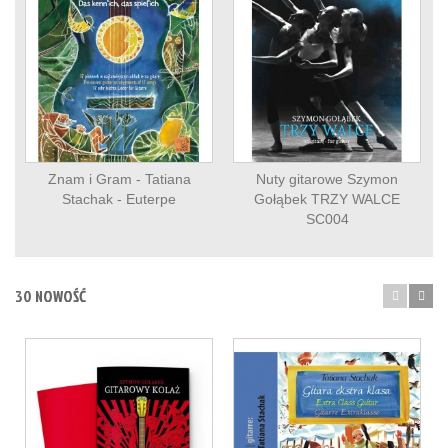
Znam i Gram - Tatiana
Nuty gitarowe Szymon
Stachak - Euterpe
Gołąbek TRZY WALCE
SC004
30 NOWOŚĆ