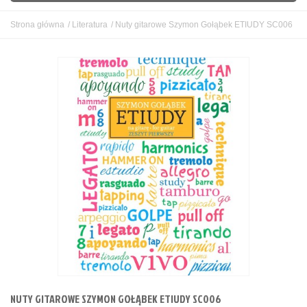
GITARY
Strona główna
/
Literatura
/
Nuty gitarowe Szymon Gołąbek ETIUDY SC006
DĘTE
UKULELE
KLAWISZOWE
SMYCZKOWE
PERKUSYJNE
STUDIO I SCENA
GADŻETY
UŻYWANE
OUTLET
BLOG
NUTY GITAROWE SZYMON GOŁĄBEK ETIUDY SC006