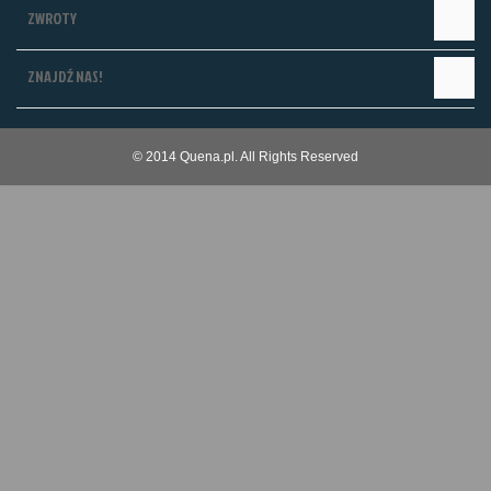
ZWROTY
ZNAJDŹ NAS!
© 2014 Quena.pl. All Rights Reserved