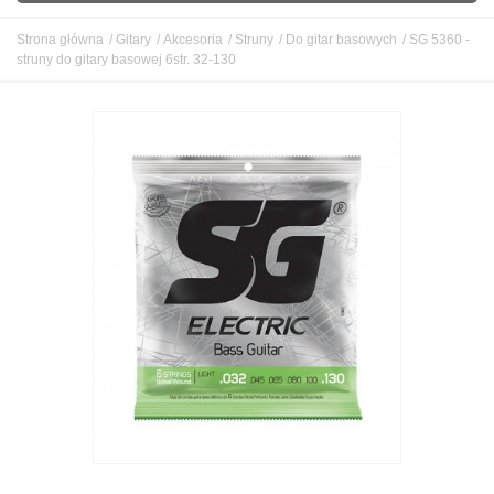
GITARY
Strona główna
/
Gitary
/
Akcesoria
/
Struny
/
Do gitar basowych
/
SG 5360 -
struny do gitary basowej 6str. 32-130
DĘTE
UKULELE
KLAWISZOWE
SMYCZKOWE
PERKUSYJNE
STUDIO I SCENA
GADŻETY
UŻYWANE
OUTLET
BLOG