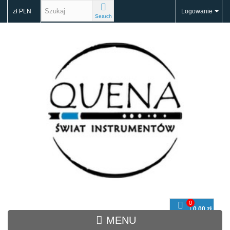
zł PLN
Logowanie
Search
0
0,00 zł
Koszyk
MENU