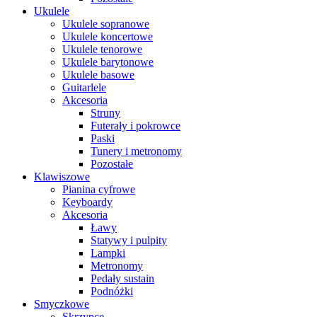
Ukulele
Ukulele sopranowe
Ukulele koncertowe
Ukulele tenorowe
Ukulele barytonowe
Ukulele basowe
Guitarlele
Akcesoria
Struny
Futerały i pokrowce
Paski
Tunery i metronomy
Pozostałe
Klawiszowe
Pianina cyfrowe
Keyboardy
Akcesoria
Ławy
Statywy i pulpity
Lampki
Metronomy
Pedały sustain
Podnóżki
Smyczkowe
Skrzypce