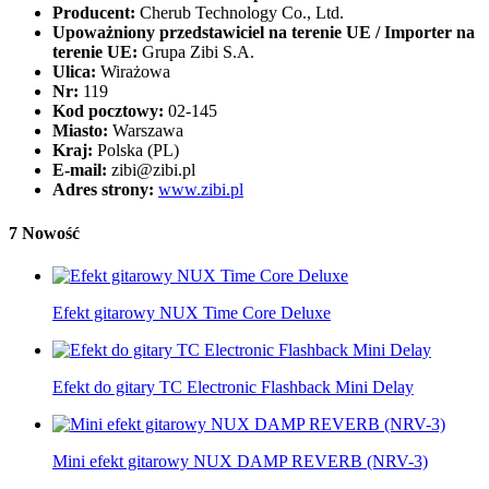
Producent:
Cherub Technology Co., Ltd.
Upoważniony przedstawiciel na terenie UE / Importer na
terenie UE:
Grupa Zibi S.A.
Ulica:
Wirażowa
Nr:
119
Kod pocztowy:
02-145
Miasto:
Warszawa
Kraj:
Polska (PL)
E-mail:
zibi@zibi.pl
Adres strony:
www.zibi.pl
7 Nowość
Efekt gitarowy NUX Time Core Deluxe
Efekt do gitary TC Electronic Flashback Mini Delay
Mini efekt gitarowy NUX DAMP REVERB (NRV-3)