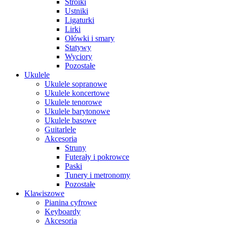
Stroiki
Ustniki
Ligaturki
Lirki
Ołówki i smary
Statywy
Wyciory
Pozostałe
Ukulele
Ukulele sopranowe
Ukulele koncertowe
Ukulele tenorowe
Ukulele barytonowe
Ukulele basowe
Guitarlele
Akcesoria
Struny
Futerały i pokrowce
Paski
Tunery i metronomy
Pozostałe
Klawiszowe
Pianina cyfrowe
Keyboardy
Akcesoria