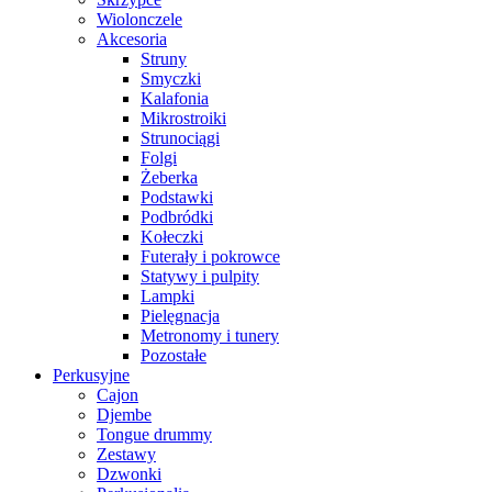
Wiolonczele
Akcesoria
Struny
Smyczki
Kalafonia
Mikrostroiki
Strunociągi
Folgi
Żeberka
Podstawki
Podbródki
Kołeczki
Futerały i pokrowce
Statywy i pulpity
Lampki
Pielęgnacja
Metronomy i tunery
Pozostałe
Perkusyjne
Cajon
Djembe
Tongue drummy
Zestawy
Dzwonki