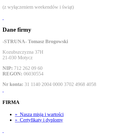
(z wyłączeniem weekendów i świąt)
Dane firmy
-STRUNA- Tomasz Brogowski
Kozubszczyzna 37H
21-030 Motycz
NIP:
712 262 09 60
REGON:
06030554
Nr konta:
31 1140 2004 0000 3702 4968 4058
FIRMA
»
Nasza misja i wartości
»
Certyfikaty i dyplomy