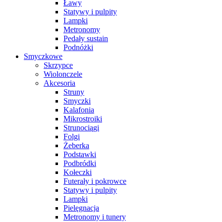
Ławy
Statywy i pulpity
Lampki
Metronomy
Pedały sustain
Podnóżki
Smyczkowe
Skrzypce
Wiolonczele
Akcesoria
Struny
Smyczki
Kalafonia
Mikrostroiki
Strunociągi
Folgi
Żeberka
Podstawki
Podbródki
Kołeczki
Futerały i pokrowce
Statywy i pulpity
Lampki
Pielęgnacja
Metronomy i tunery