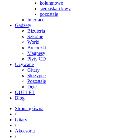
kolumnowe
siedziska i ławy
pozostałe
Interface
Gadżety
Biżuteria
Szkolne
Worki
Breloczki
Magnesy
Płyty CD
Używane
Gitary
Skrzypce
Pozostałe
Dęte
OUTLET
Blog
Strona główna
/
Gitary
/
Akcesoria
/