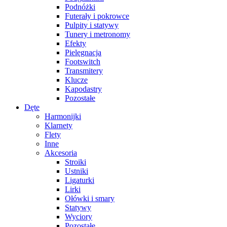
Podnóżki
Futerały i pokrowce
Pulpity i statywy
Tunery i metronomy
Efekty
Pielęgnacja
Footswitch
Transmitery
Klucze
Kapodastry
Pozostałe
Dęte
Harmonijki
Klarnety
Flety
Inne
Akcesoria
Stroiki
Ustniki
Ligaturki
Lirki
Ołówki i smary
Statywy
Wyciory
Pozostałe