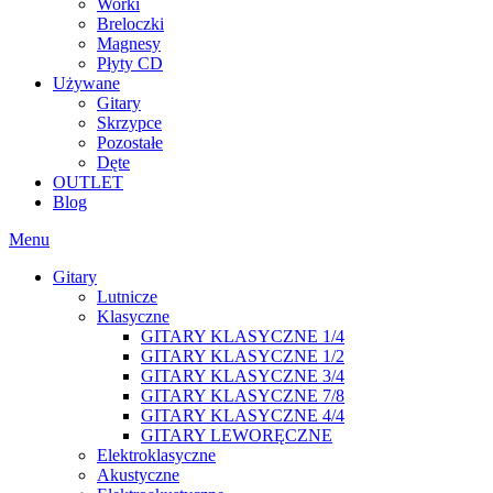
Worki
Breloczki
Magnesy
Płyty CD
Używane
Gitary
Skrzypce
Pozostałe
Dęte
OUTLET
Blog
Menu
Gitary
Lutnicze
Klasyczne
GITARY KLASYCZNE 1/4
GITARY KLASYCZNE 1/2
GITARY KLASYCZNE 3/4
GITARY KLASYCZNE 7/8
GITARY KLASYCZNE 4/4
GITARY LEWORĘCZNE
Elektroklasyczne
Akustyczne