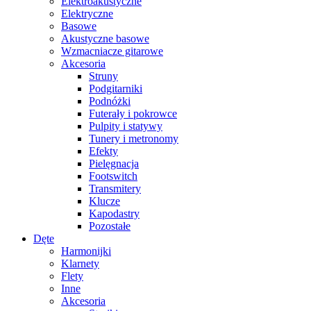
Elektroakustyczne
Elektryczne
Basowe
Akustyczne basowe
Wzmacniacze gitarowe
Akcesoria
Struny
Podgitarniki
Podnóżki
Futerały i pokrowce
Pulpity i statywy
Tunery i metronomy
Efekty
Pielęgnacja
Footswitch
Transmitery
Klucze
Kapodastry
Pozostałe
Dęte
Harmonijki
Klarnety
Flety
Inne
Akcesoria