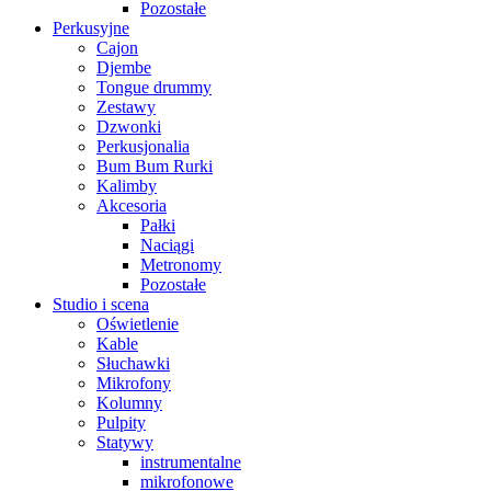
Pozostałe
Perkusyjne
Cajon
Djembe
Tongue drummy
Zestawy
Dzwonki
Perkusjonalia
Bum Bum Rurki
Kalimby
Akcesoria
Pałki
Naciągi
Metronomy
Pozostałe
Studio i scena
Oświetlenie
Kable
Słuchawki
Mikrofony
Kolumny
Pulpity
Statywy
instrumentalne
mikrofonowe