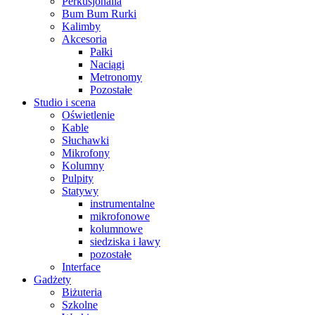
Perkusjonalia
Bum Bum Rurki
Kalimby
Akcesoria
Pałki
Naciągi
Metronomy
Pozostałe
Studio i scena
Oświetlenie
Kable
Słuchawki
Mikrofony
Kolumny
Pulpity
Statywy
instrumentalne
mikrofonowe
kolumnowe
siedziska i ławy
pozostałe
Interface
Gadżety
Biżuteria
Szkolne