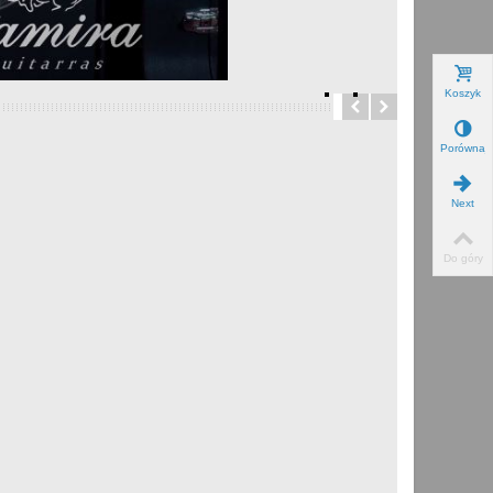
Koszyk
Porównaj
Next
Do góry