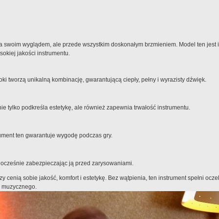
hwyca swoim wyglądem, ale przede wszystkim doskonałym brzmieniem. Model ten jest
okiej jakości instrumentu.
oki tworzą unikalną kombinację, gwarantującą ciepły, pełny i wyrazisty dźwięk.
nie tylko podkreśla estetykę, ale również zapewnia trwałość instrumentu.
ument ten gwarantuje wygodę podczas gry.
nocześnie zabezpieczając ją przed zarysowaniami.
rzy cenią sobie jakość, komfort i estetykę. Bez wątpienia, ten instrument spełni ocz
u muzycznego.