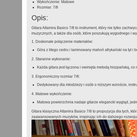
Wykończenie: Matowe
Rozmiar: 7/8
Opis:
Gitara Altamira Basico 7/8 to instrument, który nie tylko zac
muzycznych, a także dla osób, które poszukują wygodnego i wys
1. Doskonałe połączenie materiałów:
Góra z litego cedru i laminowany mahoń afrykański na tył i b
2. Staranne wykonanie:
Każda gitara jest łączona i owinięta metodą hiszpańską, co 
3. Ergonomiczny rozmiar 7/8:
Dedykowany dla młodzieży i osób o niższym wzroście, instr
4. Matowe wykończenie:
Matowa powierzchnia nadaje gitarze elegancki wygląd, jed
Gitara klasyczna Altamira Basico 7/8 to propozycja dla tych, któ
zaawansowanych muzyków, inspirując ich do dalszego rozwoj