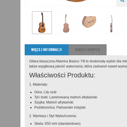
WIĘCEJ INFORMACJI
ARKUSZ DANYCH
Gitara klasyczna Altamira Basico 7/8 to doskonały wybór dla mł
także wyjątkową jakość wykonania, która zadowoli nawet wym
Właściwości Produktu:
1. Materiały:
Góra: Lity cedr
Tył i boki: Laminowany mahoń afrykański
Szyjka: Mahoń afrykański
Podstrunnica: Palisander indyjski
2. Wymiary i Styl Wykończenia:
Skala: 650 mm (standardowo)