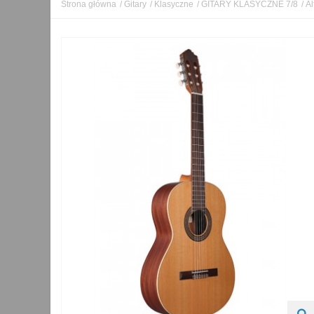
Strona główna
/
Gitary
/
Klasyczne
/
GITARY KLASYCZNE 7/8
/
Al