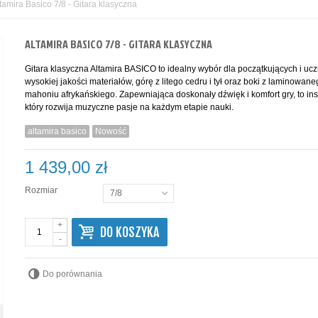
tamira Basico 7/8 - Gitara klasyczna
ALTAMIRA BASICO 7/8 - GITARA KLASYCZNA
Gitara klasyczna Altamira BASICO to idealny wybór dla początkujących i ucz
wysokiej jakości materiałów, górę z litego cedru i tył oraz boki z laminowan
mahoniu afrykańskiego. Zapewniająca doskonały dźwięk i komfort gry, to ins
który rozwija muzyczne pasje na każdym etapie nauki.
altamira basico
Nowość
1 439,00 zł
Rozmiar
7/8
+
DO KOSZYKA
-
Do porównania