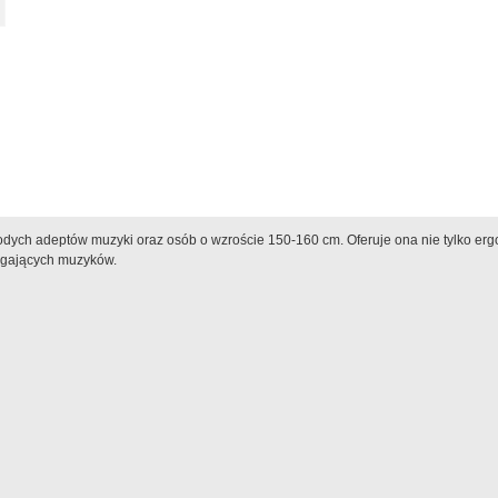
odych adeptów muzyki oraz osób o wzroście 150-160 cm. Oferuje ona nie tylko ergon
agających muzyków.