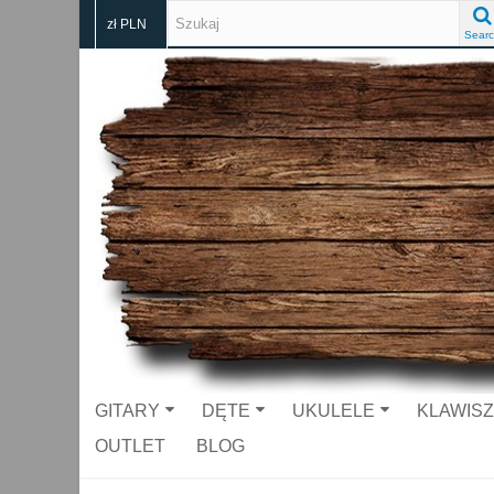
zł PLN
Searc
GITARY
DĘTE
UKULELE
KLAWIS
OUTLET
BLOG