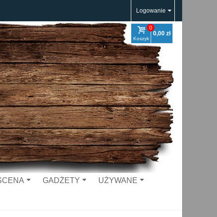
Logowanie
0
0,00 zł
Koszyk
 SCENA
GADŻETY
UŻYWANE