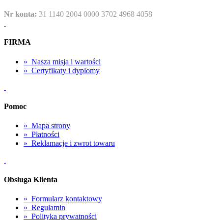
Nr konta:
31 1140 2004 0000 3702 4968 4058
FIRMA
»
Nasza misja i wartości
»
Certyfikaty i dyplomy
Pomoc
»
Mapa strony
»
Płatności
»
Reklamacje i zwrot towaru
Obsługa Klienta
»
Formularz kontaktowy
»
Regulamin
»
Polityka prywatności