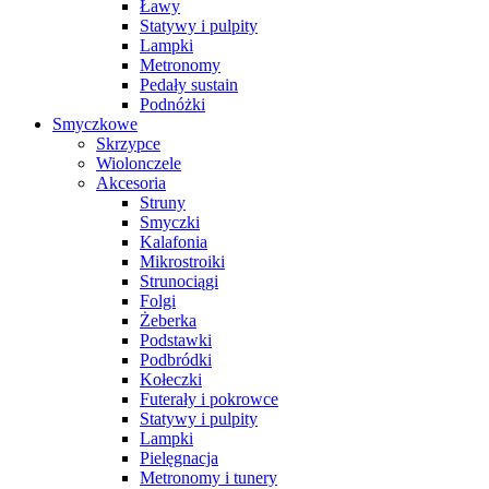
Ławy
Statywy i pulpity
Lampki
Metronomy
Pedały sustain
Podnóżki
Smyczkowe
Skrzypce
Wiolonczele
Akcesoria
Struny
Smyczki
Kalafonia
Mikrostroiki
Strunociągi
Folgi
Żeberka
Podstawki
Podbródki
Kołeczki
Futerały i pokrowce
Statywy i pulpity
Lampki
Pielęgnacja
Metronomy i tunery