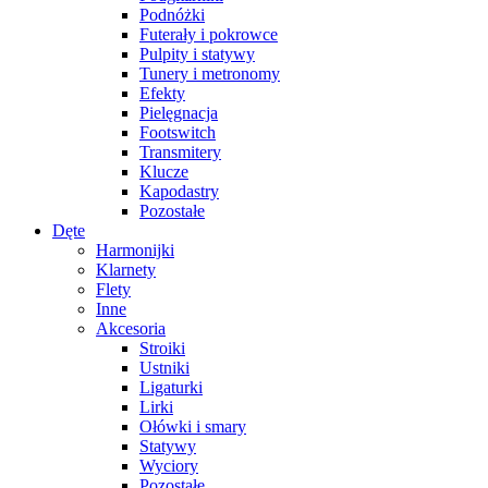
Podnóżki
Futerały i pokrowce
Pulpity i statywy
Tunery i metronomy
Efekty
Pielęgnacja
Footswitch
Transmitery
Klucze
Kapodastry
Pozostałe
Dęte
Harmonijki
Klarnety
Flety
Inne
Akcesoria
Stroiki
Ustniki
Ligaturki
Lirki
Ołówki i smary
Statywy
Wyciory
Pozostałe