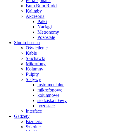
Perkusjonalia
Bum Bum Rurki
Kalimby
Akcesoria
Pałki
Naciągi
Metronomy
Pozostałe
Studio i scena
Oświetlenie
Kable
Słuchawki
Mikrofony
Kolumny
Pulpity
Statywy
instrumentalne
mikrofonowe
kolumnowe
siedziska i ławy
pozostałe
Interface
Gadżety
Biżuteria
Szkolne