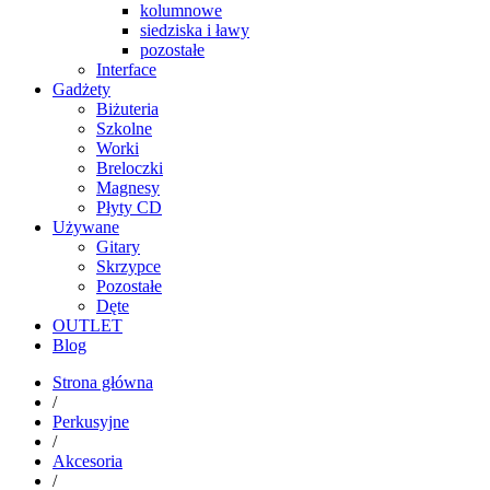
kolumnowe
siedziska i ławy
pozostałe
Interface
Gadżety
Biżuteria
Szkolne
Worki
Breloczki
Magnesy
Płyty CD
Używane
Gitary
Skrzypce
Pozostałe
Dęte
OUTLET
Blog
Strona główna
/
Perkusyjne
/
Akcesoria
/