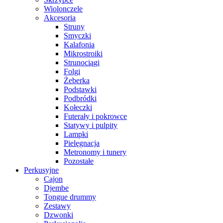
Wiolonczele
Akcesoria
Struny
Smyczki
Kalafonia
Mikrostroiki
Strunociągi
Folgi
Żeberka
Podstawki
Podbródki
Kołeczki
Futerały i pokrowce
Statywy i pulpity
Lampki
Pielęgnacja
Metronomy i tunery
Pozostałe
Perkusyjne
Cajon
Djembe
Tongue drummy
Zestawy
Dzwonki