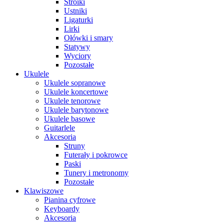
Stroiki
Ustniki
Ligaturki
Lirki
Ołówki i smary
Statywy
Wyciory
Pozostałe
Ukulele
Ukulele sopranowe
Ukulele koncertowe
Ukulele tenorowe
Ukulele barytonowe
Ukulele basowe
Guitarlele
Akcesoria
Struny
Futerały i pokrowce
Paski
Tunery i metronomy
Pozostałe
Klawiszowe
Pianina cyfrowe
Keyboardy
Akcesoria