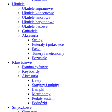
Ukulele
Ukulele sopranowe
Ukulele koncertowe
Ukulele tenorowe
Ukulele barytonowe
Ukulele basowe
Guitarlele
Akcesoria
Struny
Futerały i pokrowce
Paski
Tunery i metronomy
Pozostałe
Klawiszowe
Pianina cyfrowe
Keyboardy
Akcesoria
Ławy
Statywy i pulpity
Lampki
Metronomy
Pedały sustain
Podnóżki
Smyczkowe
Skrzypce