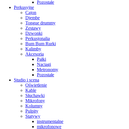
Pozostałe
Perkusyjne
Cajon
Djembe
Tongue drummy
Zestawy
Dzwonki
Perkusjonalia
Bum Bum Rurki
Kalimby
Akcesoria
Pałki
Naciągi
Metronomy
Pozostałe
Studio i scena
Oświetlenie
Kable
Słuchawki
Mikrofony
Kolumny
Pulpity
Statywy
instrumentalne
mikrofonowe