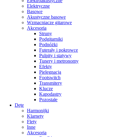
Elektroakustyczne
Elektryczne
Basowe
Akustyczne basowe
Wzmacniacze gitarowe
Akcesoria
Struny
Podgitarniki
Podnóżki
Futerały i pokrowce
Pulpity i statywy
Tunery i metronomy
Efekty
Pielęgnacja
Footswitch
Transmitery
Klucze
Kapodastry
Pozostałe
Dęte
Harmonijki
Klarnety
Flety
Inne
Akcesoria