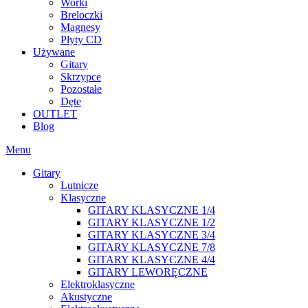
Worki
Breloczki
Magnesy
Płyty CD
Używane
Gitary
Skrzypce
Pozostałe
Dęte
OUTLET
Blog
Menu
Gitary
Lutnicze
Klasyczne
GITARY KLASYCZNE 1/4
GITARY KLASYCZNE 1/2
GITARY KLASYCZNE 3/4
GITARY KLASYCZNE 7/8
GITARY KLASYCZNE 4/4
GITARY LEWORĘCZNE
Elektroklasyczne
Akustyczne